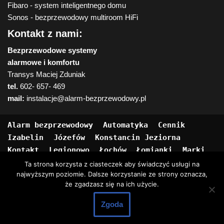
Fibaro - system inteligentnego domu
Sonos - bezprzewodowy multiroom HiFi
Kontakt z nami:
Bezprzewodowe systemy
alarmowe i komfortu
Transys Maciej Zduniak
tel.
602- 657- 469
mail:
instalacje@alarm-bezprzewodowy.pl
Alarm bezprzewodowy
Automatyka
Cennik
Izabelin
Józefów
Konstancin Jeziorna
Kontakt
Legionowo
Łochów
Łomianki
Marki
Mińsk Maz.
Nasze usługi
O Nas
Otwock
Ta strona korzysta z ciasteczek aby świadczyć usługi na
najwyższym poziomie. Dalsze korzystanie ze strony oznacza,
Piaseczno
Piastów
Pruszków
Pułtusk
że zgadzasz się na ich użycie.
Radzymin
Siedlce
Sokołów Podl.
Strona Główna
Sulejówek
Warszawa
Węgrów
Zgoda
Wyszków
Ząbki
Zielonka